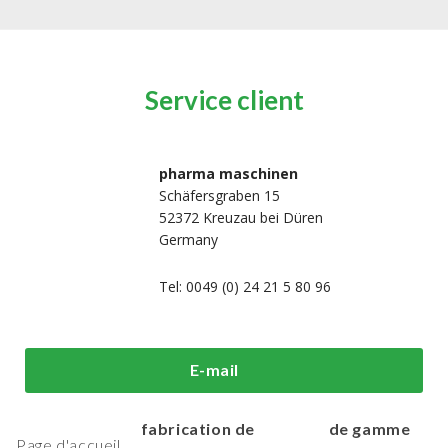
Service client
pharma maschinen
Schäfersgraben 15
52372 Kreuzau bei Düren
Germany
Tel: 0049 (0) 24 21 5 80 96
i sommes-
Machines de
Machines
E-mail
us?
traitement et de
d'emballage h
fabrication de
de gamme
Page d'accueil