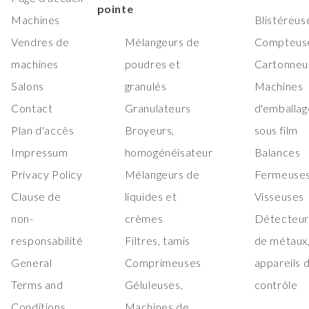
pointe
Machines
Blistéreus
Vendres de
Mélangeurs de
Compteus
machines
poudres et
Cartonneu
Salons
granulés
Machines
Contact
Granulateurs
d'emballag
Plan d'accès
Broyeurs,
sous film
Impressum
homogénéisateur
Balances
Privacy Policy
Mélangeurs de
Fermeuses
Clause de
liquides et
Visseuses
non-
crèmes
Détecteur
responsabilité
Filtres, tamis
de métaux
General
Comprimeuses
appareils 
Terms and
Géluleuses,
contrôle
Conditions
Machines de