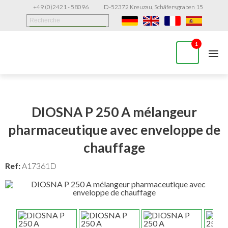
+49 (0)2421 - 58096
D-52372 Kreuzau, Schäfersgraben 15
≡
1
DIOSNA P 250 A mélangeur
pharmaceutique avec enveloppe de
chauffage
Ref:
A17361D