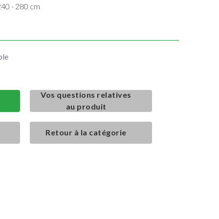
240 - 280 cm
ble
Vos questions relatives
au produit
Retour à la catégorie