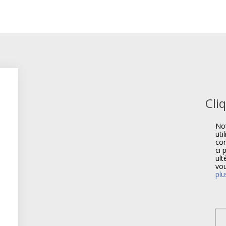
Cli
Not
uti
com
ci 
ult
vou
plu