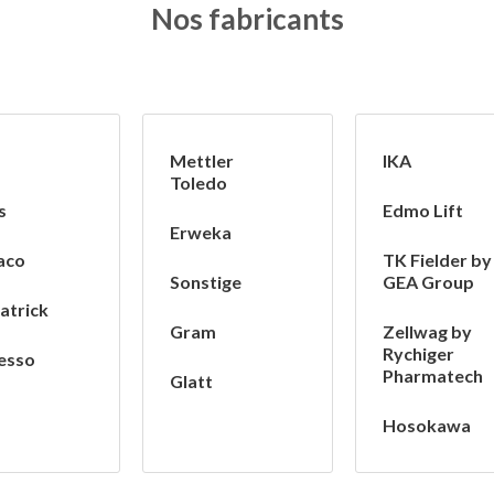
Nos fabricants
Mettler
IKA
Toledo
s
Edmo Lift
Erweka
aco
TK Fielder by
Sonstige
GEA Group
atrick
Gram
Zellwag by
Rychiger
esso
Pharmatech
Glatt
Hosokawa