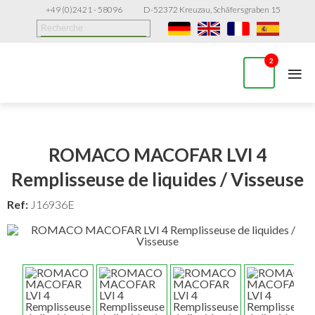
+49 (0)2421 - 58096
D-52372 Kreuzau, Schäfersgraben 15
≡
2
ROMACO MACOFAR LVI 4
Remplisseuse de liquides / Visseuse
Ref:
J16936E