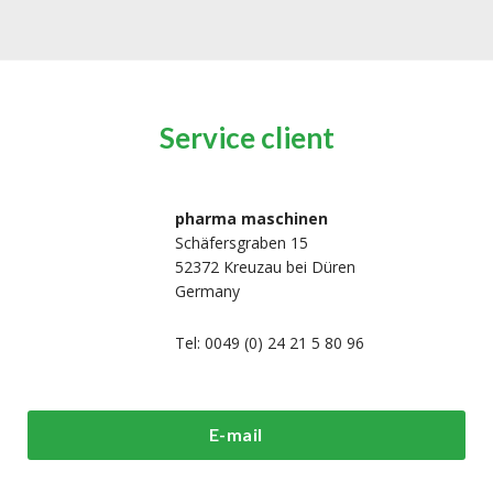
Service client
pharma maschinen
Schäfersgraben 15
52372 Kreuzau bei Düren
Germany
Tel: 0049 (0) 24 21 5 80 96
i sommes-
Machines de
Machines
E-mail
us?
traitement et de
d'emballage h