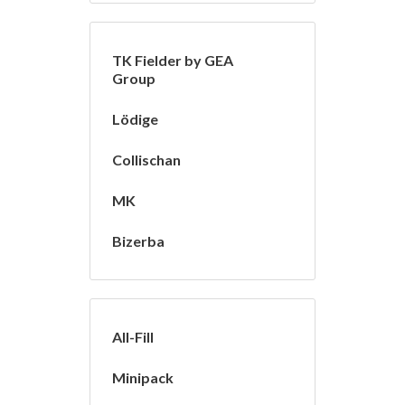
TK Fielder by GEA
Group
Lödige
Collischan
MK
Bizerba
All-Fill
Minipack