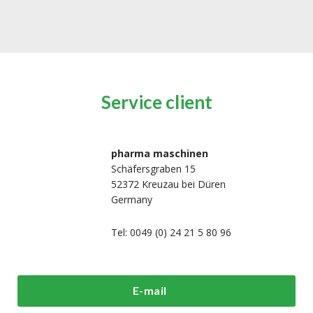
Service client
pharma maschinen
Schäfersgraben 15
52372 Kreuzau bei Düren
Germany
Tel: 0049 (0) 24 21 5 80 96
i sommes-
Machines de
Machines
E-mail
us?
traitement et de
d'emballage h