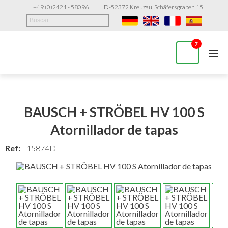
+49 (0)2421 - 58096
D-52372 Kreuzau, Schäfersgraben 15
≡
7
BAUSCH + STRÖBEL HV 100 S
Atornillador de tapas
Ref:
L15874D