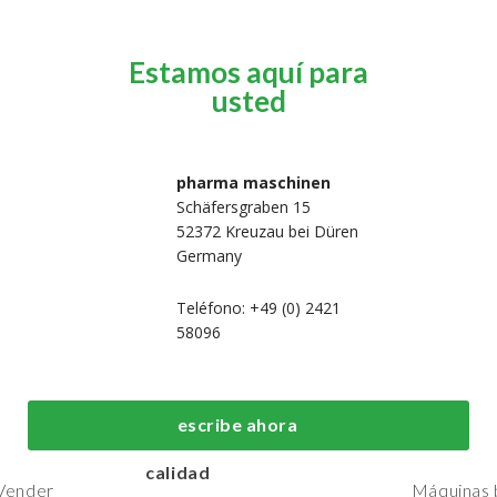
Estamos aquí para
usted
pharma maschinen
Schäfersgraben 15
52372 Kreuzau bei Düren
Germany
Teléfono: +49 (0) 2421
58096
 nosotros
Máquinas de
Máquinas de
fabricación y
embalaje de
Hogar
escribe ahora
procesos de primera
primera calid
Máquinas
calidad
Vender
Máquinas b