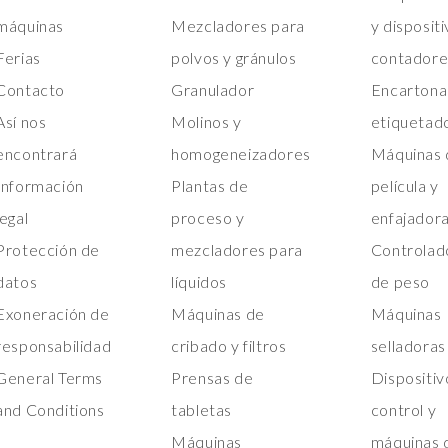
máquinas
Mezcladores para
y disposit
Ferias
polvos y gránulos
contadore
Contacto
Granulador
Encartona
Así nos
Molinos y
etiquetad
encontrará
homogeneizadores
Máquinas 
Información
Plantas de
película y
legal
proceso y
enfajador
Protección de
mezcladores para
Controlad
datos
líquidos
de peso
Exoneración de
Máquinas de
Máquinas
responsabilidad
cribado y filtros
selladoras
General Terms
Prensas de
Dispositiv
and Conditions
tabletas
control y
Máquinas
máquinas 