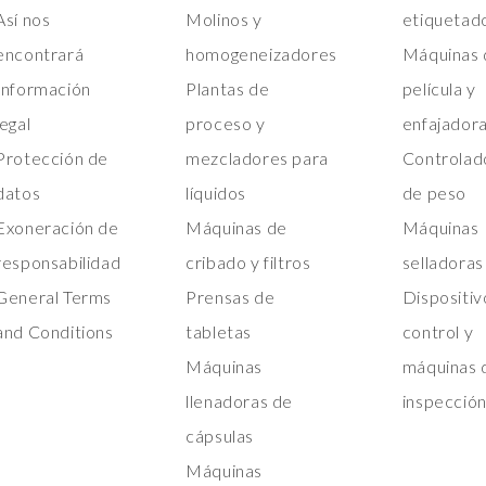
Así nos
Molinos y
etiquetad
encontrará
homogeneizadores
Máquinas 
Información
Plantas de
película y
legal
proceso y
enfajador
Protección de
mezcladores para
Controlad
datos
líquidos
de peso
Exoneración de
Máquinas de
Máquinas
responsabilidad
cribado y filtros
selladoras
General Terms
Prensas de
Dispositiv
and Conditions
tabletas
control y
Máquinas
máquinas 
llenadoras de
inspecció
cápsulas
Máquinas