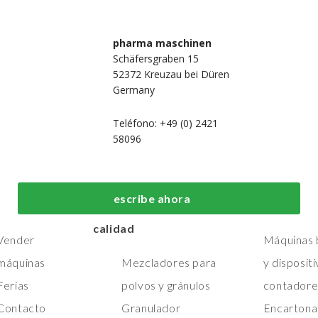
pharma maschinen
Schäfersgraben 15
52372 Kreuzau bei Düren
Germany
Teléfono: +49 (0) 2421
58096
 nosotros
Máquinas de
Máquinas de
fabricación y
embalaje de
Hogar
escribe ahora
procesos de primera
primera calid
Máquinas
calidad
Vender
Máquinas b
máquinas
Mezcladores para
y disposit
Ferias
polvos y gránulos
contadore
Contacto
Granulador
Encartona