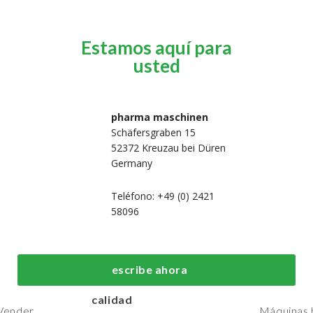
Estamos aquí para
usted
pharma maschinen
Schäfersgraben 15
52372 Kreuzau bei Düren
Germany
Teléfono: +49 (0) 2421
58096
 nosotros
Máquinas de
Máquinas de
fabricación y
embalaje de
Hogar
escribe ahora
procesos de primera
primera calid
Máquinas
calidad
Vender
Máquinas b