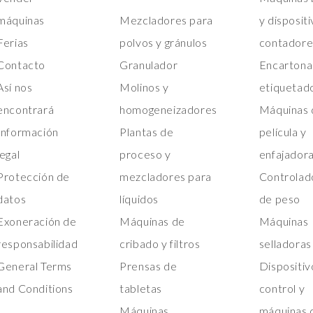
máquinas
Mezcladores para
y disposit
Ferias
polvos y gránulos
contadore
Contacto
Granulador
Encartona
Así nos
Molinos y
etiquetad
encontrará
homogeneizadores
Máquinas 
Información
Plantas de
película y
legal
proceso y
enfajador
Protección de
mezcladores para
Controlad
datos
líquidos
de peso
Exoneración de
Máquinas de
Máquinas
responsabilidad
cribado y filtros
selladoras
General Terms
Prensas de
Dispositiv
and Conditions
tabletas
control y
Máquinas
máquinas 